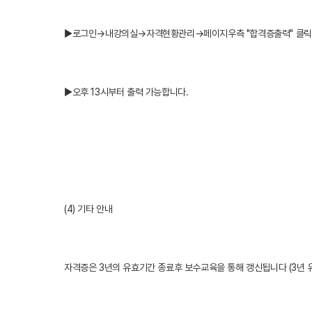
▶로그인→내강의실→자격현황관리→페이지우측 "합격증출력" 클릭
▶오후 13시부터 출력 가능합니다.
(4) 기타 안내
자격증은 3년의 유효기간 종료후 보수교육을 통해 갱신됩니다 (3년