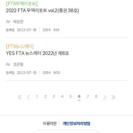
[FTA무역리포트]
2022 FTA 무역리포트 vol.2(통권 38호)
by
박성만
등록일
2022-07-19
조회수
619
[FTA뉴스레터]
YES FTA 뉴스레터 2022년 제8호
by
조은형
등록일
2022-07-15
조회수
600
1
2
3
4
5
6
7
8
이용약관
개인정보처리방침