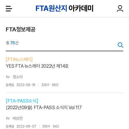
FTA정보제공
총
76
건
[FTA뉴스레터]
YES FTA 뉴스레터 2022년 제14호
by
정소라
등록일
2022-09-16
조회수
660
[FTA-PASS소식]
(2022년09월) FTA-PASS 소식지 Vol 117
by
박성만
등록일
2022-09-07
조회수
642