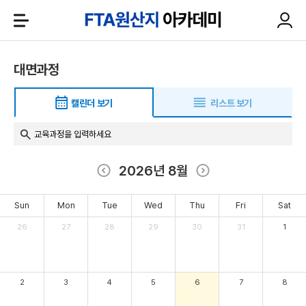
대면과정
캘린더 보기
리스트 보기
2026년 8월
Sun
Mon
Tue
Wed
Thu
Fri
Sat
26
27
28
29
30
31
1
2
3
4
5
6
7
8