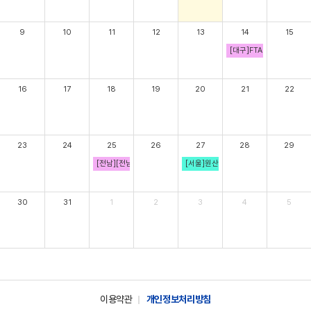
9
10
11
12
13
14
15
[대구]FTA 실무 심화 종
16
17
18
19
20
21
22
23
24
25
26
27
28
29
[전남][전남FTA통상진흥센터 협업교육] 원산지검증 대응전략 오후강
[서울]원산지증명 완전정복 오후강의
30
31
1
2
3
4
5
이용약관
개인정보처리방침