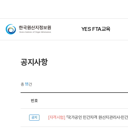
YES FTA교육
공지사항
총
11
건
번호
[자격시험]
공지